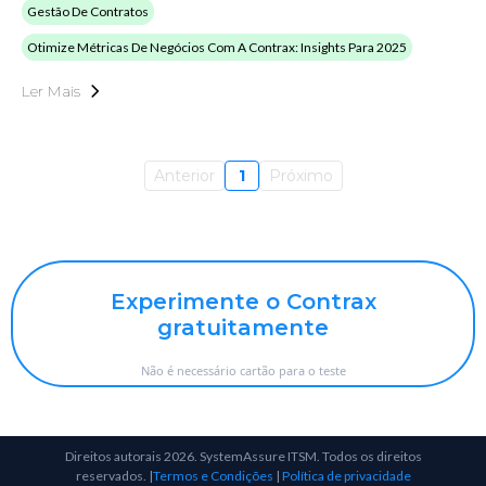
Gestão De Contratos
Otimize Métricas De Negócios Com A Contrax: Insights Para 2025
Ler Mais
Anterior
1
Próximo
Experimente o Contrax
gratuitamente
Não é necessário cartão para o teste
Direitos autorais 2026. SystemAssure ITSM. Todos os direitos
reservados. |
Termos e Condições
|
Política de privacidade